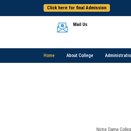
Click here for final Admission
Mail Us
Home
About College
Administrati
Notre Dame Colle