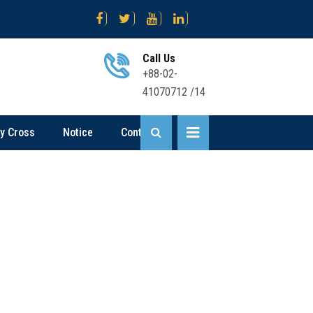
০২৬; পরিসংখ্যান ব্যবহারিক পরীক্ষার রুটিন
এইচএসসি পরীক্ষার্থীবৃন্দ ; ভূগোল বিষয়ে প্
Call Us
+88-02-
41070712 /14
ly Cross
Notice
Contact