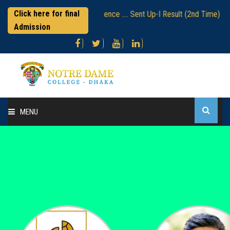
Click here for final
েম কলেজ নিয়োগ বিজ্ঞপ্তি
Science .... Sent Up-I Result (2nd Time) 2026
Admission
MENU
Home
About College
Administration
Academic